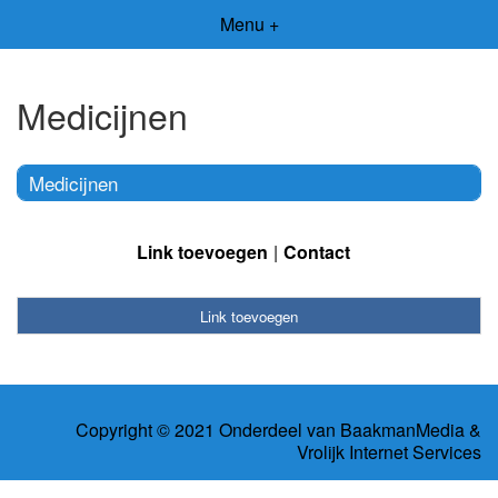
Menu +
Medicijnen
Medicijnen
Link toevoegen
Contact
Link toevoegen
Copyright © 2021 Onderdeel van
BaakmanMedia
&
Vrolijk Internet Services