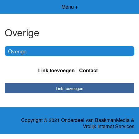
Menu +
Overige
Overige
Link toevoegen
Contact
Link toevoegen
Copyright © 2021 Onderdeel van
BaakmanMedia
&
Vrolijk Internet Services